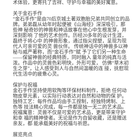
术体验，更寄托了吉祥、守护与幸福的美好寓意。
关于⾦⽯⼿作
“⾦⽯⼿作”是由70后京城⼟著双胞胎兄弟共同创⽴的品
牌。弟弟磊从幼年时起便被《⼭海经》深深吸引，那
些神 秘奇妙的神兽和神话故事在他⼼中⽣根发芽，并
深刻影响 了他的艺术创作。历经20多年的设计⽣涯，
磊终于将⼼中 的神兽形象，通过指尖捏塑，呈现为现
代⼈可亲可爱的灵 兽伙伴。 传统神话中的神兽多以神
秘与威严著称，⽽“⾦⽯⼿作”赋 予了它们另⼀种⽣命
——保留神兽的经典特质，同时融⼊ 童年的纯真与活
泼。作品中的灵兽⾊彩明快，外形可爱， 仿佛“草⽊初
⽣之芽”，让⼈感受到⼈与⾃然间温暖的连 接，抚慰现
代⽣活中的疲惫⼼灵。
保护与祝福
⾦⽯⼿作坚持使⽤软陶等环保材料制作，拒绝 任何动
物⽪草元素，以实际⾏动表达对⾃然和动物的保 护。
独特⼯艺：每件作品均由⼿⼯捏制，经独特烤制、上
⾊等 技法精⼼完成，每⼀件都是独⼀⽆⼆的艺术品。
祝福寓意：灵兽不仅是可爱的艺术品，更是带来守护
和幸 福的精神使者。⽆论是作为⾃留收藏，还是赠送
亲友，都 能承载美好的祝福与祈愿。
展览亮点