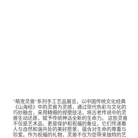
"萌宠灵兽"系列⼿⼯艺品展览，以中国传统⽂化经典
《⼭海经》中的灵兽为灵感，通过现代⾊彩与⽂化的
巧妙融合，采⽤精细的捏塑技法，将古⽼传说中的灵
兽⽣动还原，赋予传统神话全新的⽣命⼒。 这些灵兽
不仅是艺术品，更是保护和祝福的象征，它们传递着
⼈与⾃然和谐共处的美好愿景，蕴含对⽣命的尊重与
珍爱。作为祝福的礼物，灵兽不仅为您带来独特的艺