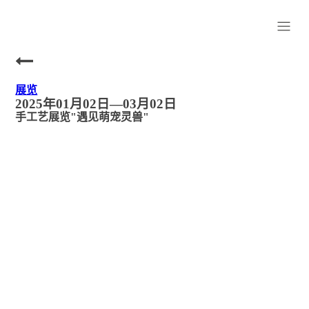
展览
2025年01月02日—03月02日
手工艺展览"遇⻅萌宠灵兽"