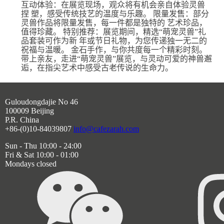
互动体验：在展览现场，观众将有机会亲⾃体验灵兽
捏 塑，感受传统技艺的温度与乐趣。 限量发售：部分
灵兽作品将限量发售，每⼀件都是独特的 艺术珍品，
值得珍藏。 特别推荐：展览期间，精选“萌宠灵兽”礼
品套装可作为新 年或节⽇礼物，为您传递独⼀⽆⼆的
祝福与温暖。 ⾦⽯⼿作，与你共度每⼀个精彩时刻。
带上亲友，⾛进“萌宠灵兽”展览，与灵动可爱的神兽邂
逅，在指尖艺术中感受古⽼传说的⽣命⼒。
Guloudongdajie No 46
100009 Beijing
P.R. China
+86-(0)10-84039807
info@cafezarah.com
Sun - Thu 10:00 - 24:00
Fri & Sat 10:00 - 01:00
Mondays closed