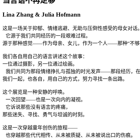
当言语不再足够
Lina Zhang & Julia Hofmann
这是一场关于抑郁、情绪逃避、无助与压倒性感受的母女对话
它源于我们共同经历的一段艰难过程。
源于那种感觉——作为母亲、女儿，作为一个人——那种“不够
我们各自用自己的语言讲述这个故事：
一位通过摄影，另一位通过绘画。
我们共同为那段情绪挣扎与孤独的时光发声——那段经历，
我们一起，也各自，用自己的方式，努力寻找一条出路。
这个展览是一种安静的呼唤。
一次回望——也是一次向内的凝视。
它诉说那些没有语言的疼痛，
那些迷失、寻找、勇气与坦诚的时刻。
这是一次穿越童年创伤的旅程——
也穿越那些代代相传、从未被质疑、从未被说出口的伤痕。