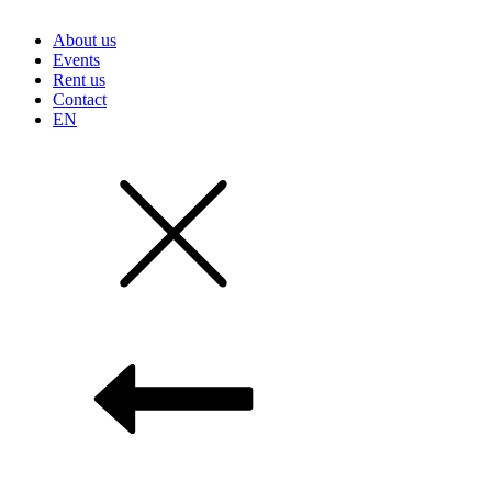
About us
Events
Rent us
Contact
EN