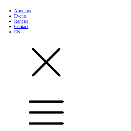
About us
Events
Rent us
Contact
EN