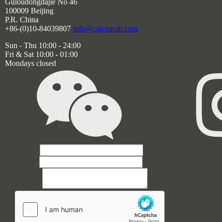
Guloudongdajie No 46
100009 Beijing
P.R. China
+86-(0)10-84039807
info@cafezarah.com
Sun - Thu 10:00 - 24:00
Fri & Sat 10:00 - 01:00
Mondays closed
Name
*
Email
*
Name
Message
Message
Email