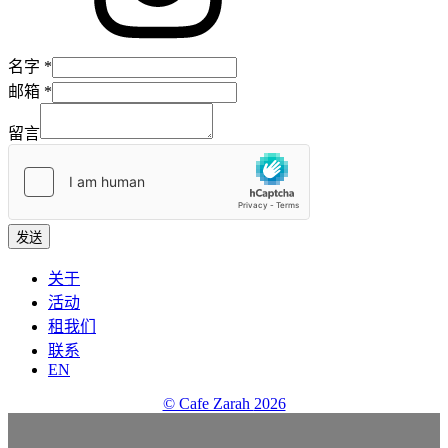
留
名字
*
言
邮箱
*
名
留言
字
邮
箱
发送
关于
活动
租我们
联系
EN
© Cafe Zarah
2026